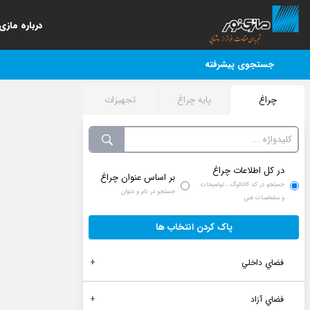
درباره مازی‌
جستجوی پیشرفته
چراغ
پایه چراغ
تجهیزات
در کل اطلاعات چراغ
بر اساس عنوان چراغ
جستجو در کد کاتالوگ ، توضیحات
جستجو در نام و عنوان
و مشخصات فنی
پاک کردن انتخاب ها
فضاي داخلي
فضاي آزاد
توكار