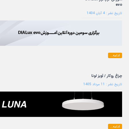
evo
تاریخ نشر : 4 آبان 1404
ادامه...
چراغ روكار / آويز لونا
تاریخ نشر : 11 مرداد 1405
ادامه...