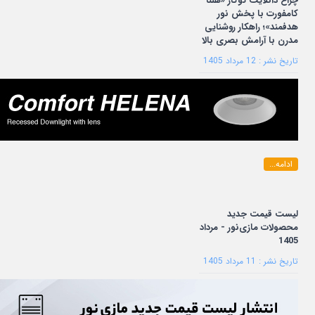
چراغ دانلایت توکار «هلنا
کامفورت با پخش نور
هدفمند»؛ راهکار روشنایی
مدرن با آرامش بصری بالا
تاریخ نشر : 12 مرداد 1405
ادامه...
لیست قیمت جدید
محصولات مازی‌نور - مرداد
1405
تاریخ نشر : 11 مرداد 1405