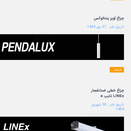
چراغ آویز پندالوکس
تاریخ نشر : 27 مهر 1404
ادامه...
چراغ خطی ضدانفجار
LINEx تایپ e
تاریخ نشر : 30 شهریور
1404