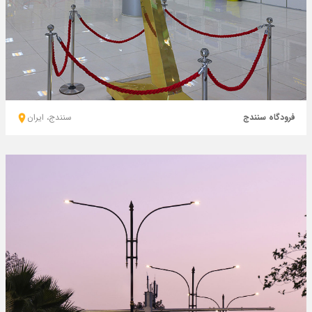
فرودگاه سنندج
سنندج، ايران