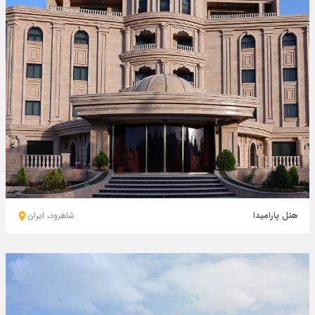
هتل پارامیدا
شاهرود، ايران