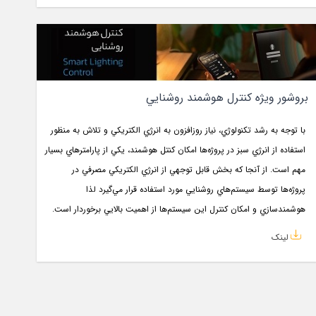
بروشور ويژه كنترل هوشمند روشنايي
با توجه به رشد تكنولوژي، نياز روزافزون به انرژي الكتريكي و تلاش به منظور
استفاده از انرژي سبز در پروژه‌ها امكان كنتل هوشمند، يكي از پارامترهاي بسيار
مهم است. از آنجا كه بخش قابل توجهي از انرژي الكتريكي مصرفي در
پروژه‌ها توسط سيستم‌هاي روشنايي مورد استفاده قرار مي‌گيرد لذا
هوشمندسازي و امكان كنترل اين سيستم‌ها از اهميت بالايي برخوردار است.
لینک