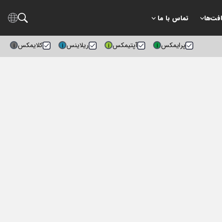
افت‌ها
تماس با ما
پرایمکس
آپتیمکس
ریلاینس
کلایمکس
i
i
i
i