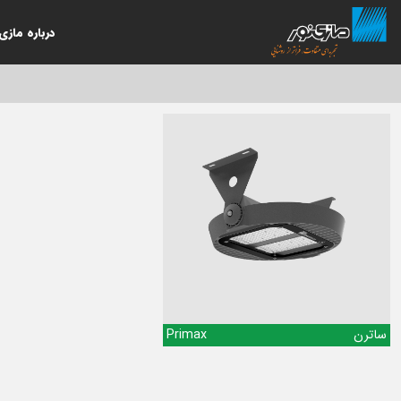
درباره مازی‌
ساترن
Primax