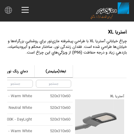
آستريا XL
چراغ خياباني آستريا XL با طراحي پيشرفته مازی‌نور براي روشنايي بزرگراه‌ها و
خيابان‌ها طراحي شده است. فقدان زنندگی نور، ساختار محكم و آيرودينامیك،
بازدهي زياد و درجه حفاظت (IP66) از ويژگي‌هاي این چراغ است.
ابعاد(ميليمتر)
دماي رنگ نور
3000K - Warm White
520x310x60
آستريا XL
4000K - Neutral White
520x310x60
5000K - DayLight
520x310x60
3000K - Warm White
520x310x60