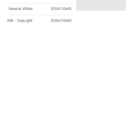
4000K - Neutral White
520x310x60
5000K - DayLight
520x310x60