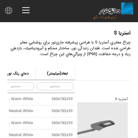
آستريا S
چراغ معابري آستريا S با طراحي پيشرفته مازی‌نور براي روشنايي معابر
طراحي شده است. فقدان زنندگی نور، ساختار محكم و آيرودينامیك، بازدهي
زياد و درجه حفاظت (IP66) از ويژگي‌هاي این چراغ است.
ابعاد(ميليمتر)
دماي رنگ نور
3000K - Warm White
360x182x39
آستريا S
4000K - Neutral White
360x182x39
3000K - Warm White
360x182x39
4000K - Neutral White
360x182x39