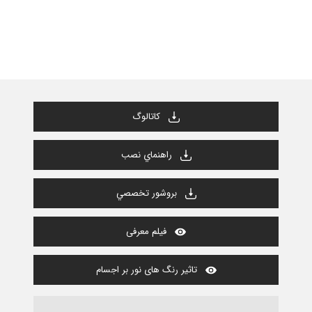
كاتالوگ
راهنماي نصب
بروشور تخصصي
فیلم معرفی
تاثیر رنگ های نور بر اجسام