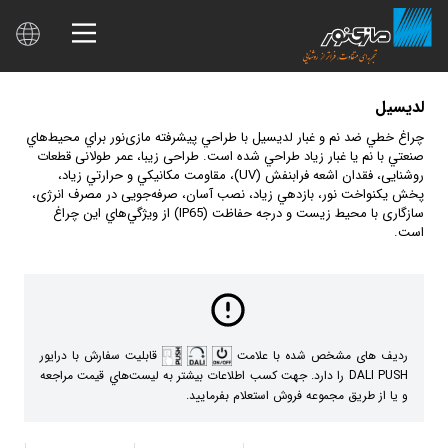
لديسيل
چراغ خطي ضد نم و غبار لديسيل با طراحي پيشرفته مازی‌نور براي محيط‌هاي
صنعتي با نم يا غبار زياد طراحي شده است. طراحی زیبا، عمر طولانی قطعات
روشنایی، فقدان اشعه فرابنفش (UV)، مقاومت مكانيكي و حرارتي زياد،
پخش یکنواخت نور، بازدهي زياد، نصب آسان، صرفه‌جویی در مصرف انرژی،
سازگاری با محیط زیست و درجه حفاظت (IP65) از ويژگي‌هاي این چراغ
است.
ردیف های مشخص شده با علامت
قابلیت سفارش با درایور
DALI PUSH را دارد. جهت كسب اطلاعات بيشتر به ليست‌هاي قيمت مراجعه
و يا از طريق مجموعه فروش استعلام بفرماييد.