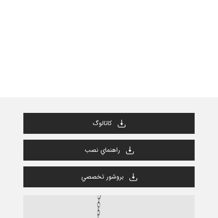
كاتالوگ
راهنماي نصب
بروشور تخصصي