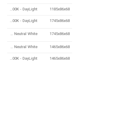
000
6500K - DayLight
1185x86x68
500
6500K - DayLight
1745x86x68
500
4000K - Neutral White
1745x86x68
700
4000K - Neutral White
1465x86x68
700
6500K - DayLight
1465x86x68