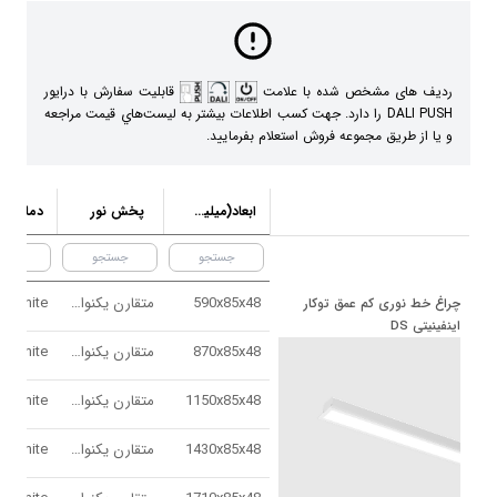
ردیف های مشخص شده با علامت
قابلیت سفارش با درایور
DALI PUSH را دارد. جهت كسب اطلاعات بيشتر به ليست‌هاي قيمت مراجعه
و يا از طريق مجموعه فروش استعلام بفرماييد.
ابعاد(ميليمتر)
پخش نور
دم
590x85x48
متقارن يكنواخت
چراغ‌ خط نوری کم عمق توکار 
اینفینیتی DS
870x85x48
متقارن يكنواخت
1150x85x48
متقارن يكنواخت
1430x85x48
متقارن يكنواخت