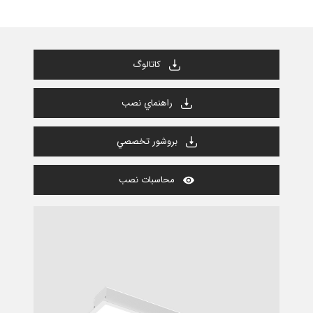
كاتالوگ
راهنماي نصب
بروشور تخصصي
محاسبات نصب