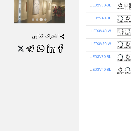
M585MD6LED2V30-BL
M585MD6LED2V40-BL
M585MD6LED3V40-W
اشتراک گذاری
M585MD6LED3V30-W
M585MD6LED3V30-BL
M585MD6LED3V40-BL