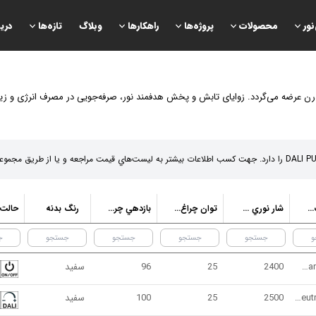
نور
محصولات
پروژه‌ها
راهكارها
وبلاگ
تازه‌ها
دری
درن عرضه می‌گردد. زوایای تابش و پخش هدفمند نور، صرفه‌جویی در مصرف انرژی و زیبا
دماي رنگ نور
شار نوري چراغ (لومن)
توان چراغ (وات)
بازدهي چراغ (لومن بر وات)
رنگ بدنه
3000K - Warm White
2400
25
96
سفيد
4000K - Neutral White
2500
25
100
سفيد