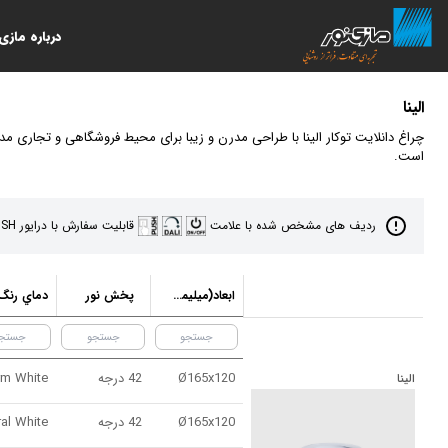
درباره مازی‌
الينا
چراغ دانلايت توكار الینا با طراحی مدرن و زیبا برای محیط فروشگاهی و تجاری م
است.
ردیف های مشخص شده با علامت
قابلیت سفارش با درایور DALI PUSH را دارد. جهت كسب اطلاعات بيشتر به ليست‌هاي قيمت مراجعه و يا از طريق مجموعه فروش استعلام بفرماييد.
ابعاد(ميليمتر)
پخش نور
Ø165x120
42 درجه
الينا
Ø165x120
42 درجه