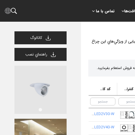
افت‌ها
تماس با ما
كاتالوگ
یی از ويژگي‌هاي این چراغ
راهنماي نصب
حالت كنترلي قابل سفارش
كد كاتالوگ/ كد محصول
M585MD6LED2V30-W
M585MD6LED2V40-W