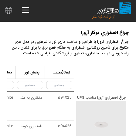
چراغ اضطراري توكار آرورا
چراغ اضطراری آرورا با طراحی و ساخت مازی نور با لنزهایی در مدل های
متنوع برای تأمین روشنایی اضطراری به هنگام قطع برق یا برای نشان دادن
راه خروجی در محیط اداری، تجاری و فروشگاهی طراحی شده است.
ابعاد(ميليمتر)
پخش نور
دم
ø94X25
متقارن به منظور تامين روشنايي اضطراري (Anti panic)
چراغ اضطراري آرورا مناسب UPS
ø94X25
نامتقارن دوطرفه در راستاي مسير خروج (Escape route)