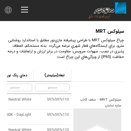
سيلوكس MRT
چراغ ‌سيلوكس MRT با طراحی پیشرفته مازی‌نور مطابق با استاندارد روشنایی
مترو، براي ايستگاه‌هاي قطار شهري عرضه می‌گردد. بدنه مستحكم، انعطاف
پذیری در نصب، سهولت سرويس، مقاومت در برابر لرزش و ارتعاشات و درجه
حفاظت (IP65) از ويژگي‌هاي این چراغ است.
ابعاد(ميليمتر)
دماي رنگ نور
4000K - Neutral White
597x597x110
سيلوكس MRT - سقف كاذب 
سازه نمايان
6500K - DayLight
597x597x110
4000K - Neutral White
597x597x110