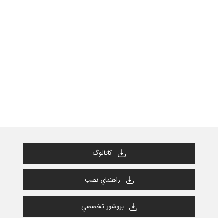
كاتالوگ
راهنماي نصب
بروشور تخصصي