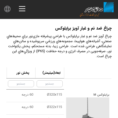
چراغ ضد نم و غبار آويز برایلوکس
چراغ آویز ضد نم و غبار برايلوكس با طراحي پيشرفته مازی‌نور براي محيط‌هاي
صنعتي، آشيانه‌هاي هواپيما، مجموعه‌هاي ورزشي سرپوشيده و سالن‌هاي
نمايشگاهی طراحي شده است. طراحی زیبا، بدنه مستحكم، پخش یکنواخت
نور، صرفه‌جویی در مصرف انرژی و درجه حفاظت (IP65) از ويژگي‌هاي این
چراغ است.
ابعاد(ميليمتر)
پخش نور
دما
Ø320x115
60 درجه
برايلوكس M
Ø322x115
60 درجه