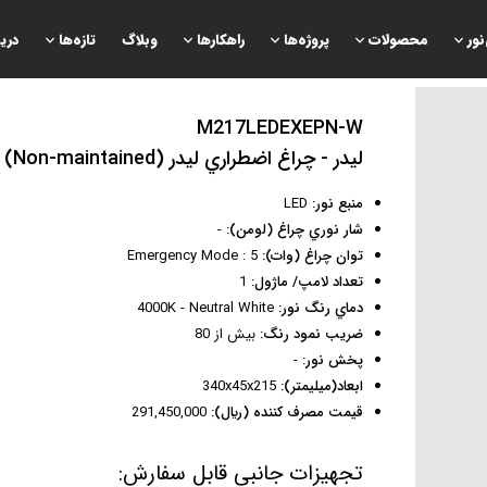
نور
محصولات
پروژه‌ها
راهكارها
وبلاگ
تازه‌ها
دری
M217LEDEXEPN-W
ليدر - چراغ اضطراري ليدر (Non-maintained)
منبع نور:
LED
شار نوري چراغ (لومن):
-
توان چراغ (وات):
Emergency Mode : 5
تعداد لامپ/ ماژول:
1
دماي رنگ نور:
4000K - Neutral White
ضريب نمود رنگ:
بيش از 80
پخش نور:
-
ابعاد(ميليمتر):
340x45x215
قيمت مصرف كننده (ريال):
291,450,000
تجهیزات جانبی قابل سفارش: