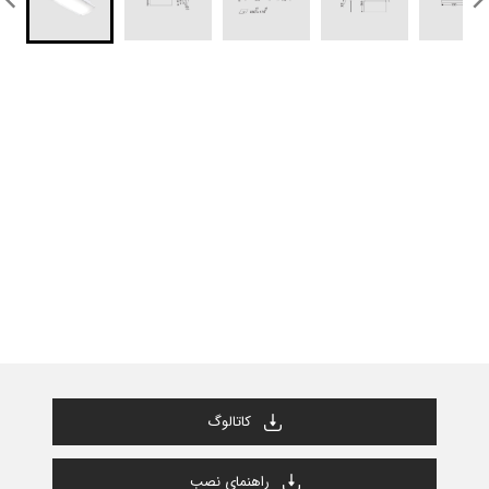
كاتالوگ
راهنماي نصب