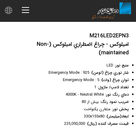
M216LED2EPN3
اميلوكس - چراغ اضطراري اميلوكس (Non-
maintained)
منبع نور:
LED
شار نوري چراغ (لومن):
Emergency Mode : 925
توان چراغ (وات):
Emergency Mode : 5
تعداد لامپ/ ماژول:
1
دماي رنگ نور:
4000K - Neutral White
ضريب نمود رنگ:
بيش از 80
پخش نور:
متقارن يكنواخت
ابعاد(ميليمتر):
330x155x80
قيمت مصرف كننده (ريال):
235,050,000